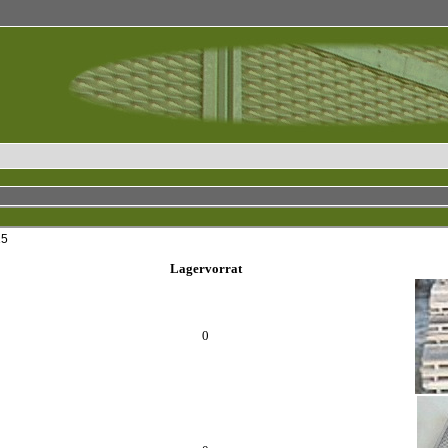
15
Lagervorrat
0