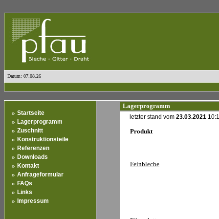
Datum: 07.08.26
Lagerprogramm
»
Startseite
letzter stand vom
23.03.2021
10:
»
Lagerprogramm
»
Zuschnitt
Produkt
»
Konstruktionsteile
»
Referenzen
»
Downloads
Feinbleche
»
Kontakt
»
Anfrageformular
»
FAQs
»
Links
»
Impressum