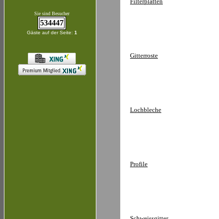
Filterplatten
Sie sind Besucher
534447
Gäste auf der Seite:
1
Gitterroste
Lochbleche
Profile
Schweissgitter