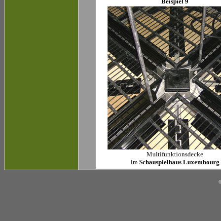
Beispiel 9
Multifunktionsdecke
im
Schauspielhaus Luxembourg
©