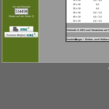
30 x 30
3,0 / 4,0
30 x 40
4,0
Sie sind Besucher
30 x 50
4,0
534450
40 x 40
4,0 / 5,0
Gäste auf der Seite:
1
40 x 50
4,0 / 5,0
50 x 50
4,0 / 5,0
Edelstahl (1.4301) und Aluminium auf 
Sonderl�ngen + Breiten, sowie Rollenw
©