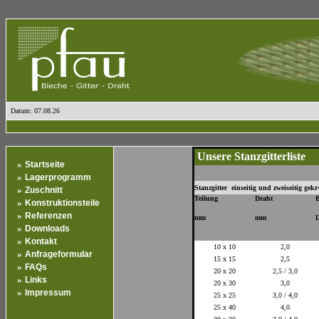
Datum: 07.08.26
Unsere Stanzgitterliste
»
Startseite
»
Lagerprogramm
Stanzgitter einseitig und zweiseitig ge
»
Zuschnitt
Teilung
Draht
B
»
Konstruktionsteile
»
Referenzen
mm
mm
L
»
Downloads
»
Kontakt
10 x 10
2,0
»
Anfrageformular
15 x 15
2,5
»
FAQs
20 x 20
2,5 / 3,0
»
Links
20 x 30
3,0
»
Impressum
25 x 25
3,0 / 4,0
25 x 40
4,0